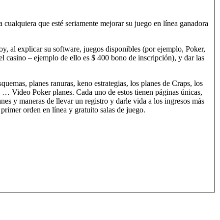
 cualquiera que esté seriamente mejorar su juego en línea ganadora
oy, al explicar su software, juegos disponibles (por ejemplo, Poker,
l casino – ejemplo de ello es $ 400 bono de inscripción), y dar las
squemas, planes ranuras, keno estrategias, los planes de Craps, los
as … Video Poker planes. Cada uno de estos tienen páginas únicas,
nes y maneras de llevar un registro y darle vida a los ingresos más
e primer orden en línea y gratuito salas de juego.