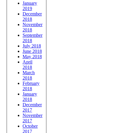
January
2019
December
2018
November
2018
September
2018
July 2018
June 2018
May 2018
April
2018
March
2018
February
2018
January
2018
December
2017
November
2017
October
2017