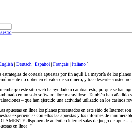
aestro
English
|
Deutsch
|
Español
|
Français
|
Italiano
]
s estrategias de cortesía apuestas por fin aquí! La mayoría de los plane
múnmente no obtienen el valor de su dinero, y tras desearle a usted no
n embargo este sitio web ha ayudado a cambiar esto, porque se han agr
ombinado en un solo software libre maravilloso. También han añadido s
aluaciones – que han ejercido una actividad utilizado en los casinos re
as apuestas en línea los planes presentados en este sitio de Internet s
estras experiencias con ellos las apuestas y los informes de innumerable
OLAMENTE disponen de auténtico internet salas de juego de apuestas,
uestas en línea. "